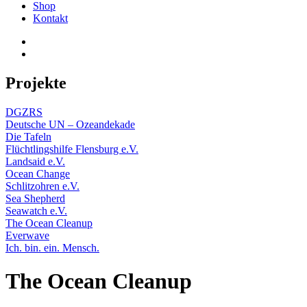
Shop
Kontakt
Projekte
DGZRS
Deutsche UN – Ozeandekade
Die Tafeln
Flüchtlingshilfe Flensburg e.V.
Landsaid e.V.
Ocean Change
Schlitzohren e.V.
Sea Shepherd
Seawatch e.V.
The Ocean Cleanup
Everwave
Ich. bin. ein. Mensch.
The Ocean Cleanup